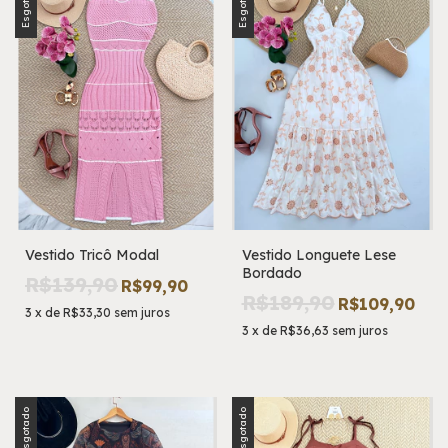
Esgotado
Esgotado
Vestido Tricô Modal
Vestido Longuete Lese
Bordado
R$139,90
R$99,90
R$189,90
R$109,90
3
x
de
R$33,30
sem juros
3
x
de
R$36,63
sem juros
Esgotado
Esgotado