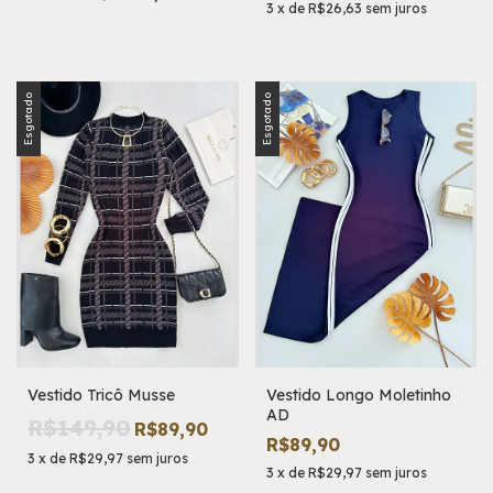
3
x
de
R$26,63
sem juros
Esgotado
Esgotado
Vestido Tricô Musse
Vestido Longo Moletinho
AD
R$149,90
R$89,90
R$89,90
3
x
de
R$29,97
sem juros
3
x
de
R$29,97
sem juros