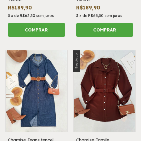
R$189,90
R$189,90
3
x
de
R$63,30
sem juros
3
x
de
R$63,30
sem juros
COMPRAR
COMPRAR
Esgotado
Chamise Jeans tencel
Chamise Jamile