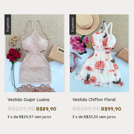
Esgotado
Esgotado
Vestido Guipir Luana
Vestido Chiffon Floral
R$129,90
R$189,90
R$89,90
R$99,90
3
x
de
R$29,97
sem juros
3
x
de
R$33,30
sem juros