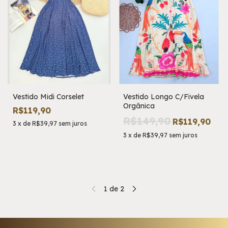
Vestido Midi Corselet
Vestido Longo C/Fivela
Orgânica
R$119,90
R$149,90
R$119,90
3
x
de
R$39,97
sem juros
3
x
de
R$39,97
sem juros
1
de
2