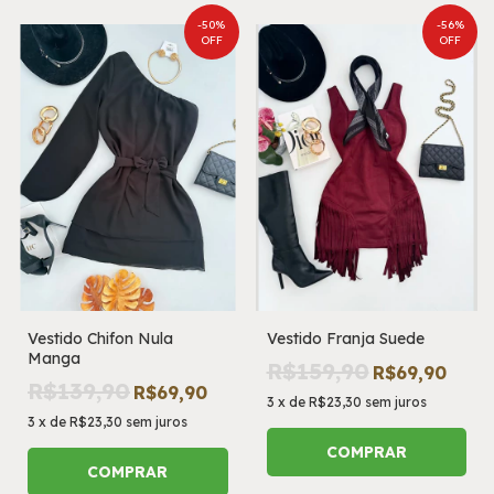
-
50
%
-
56
%
OFF
OFF
Vestido Chifon Nula
Vestido Franja Suede
Manga
R$159,90
R$69,90
R$139,90
R$69,90
3
x
de
R$23,30
sem juros
3
x
de
R$23,30
sem juros
COMPRAR
COMPRAR