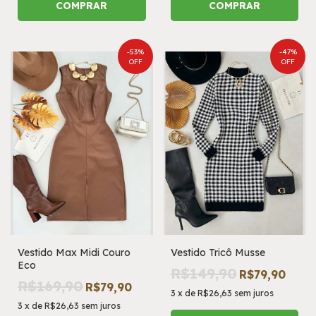
COMPRAR
COMPRAR
-
53
%
-
47
%
OFF
OFF
Vestido Max Midi Couro
Vestido Tricô Musse
Eco
R$149,90
R$79,90
R$169,90
R$79,90
3
x
de
R$26,63
sem juros
3
x
de
R$26,63
sem juros