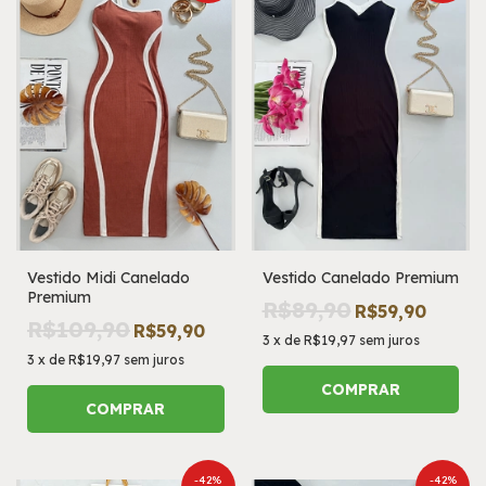
Vestido Midi Canelado
Vestido Canelado Premium
Premium
R$89,90
R$59,90
R$109,90
R$59,90
3
x
de
R$19,97
sem juros
3
x
de
R$19,97
sem juros
COMPRAR
COMPRAR
-
42
%
-
42
%