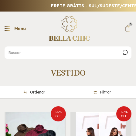
FRETE GRÁTIS - SUL/SUDESTE/CENTRO-OESTE comp
0
VESTIDO
Ordenar
Filtrar
-
55
%
-
57
%
OFF
OFF