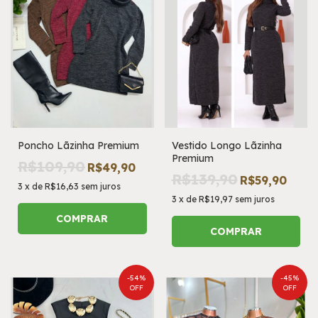
Poncho Lãzinha Premium
Vestido Longo Lãzinha
Premium
R$109,90
R$49,90
R$139,90
R$59,90
3
x
de
R$16,63
sem juros
3
x
de
R$19,97
sem juros
COMPRAR
COMPRAR
-
54
%
-
45
%
OFF
OFF