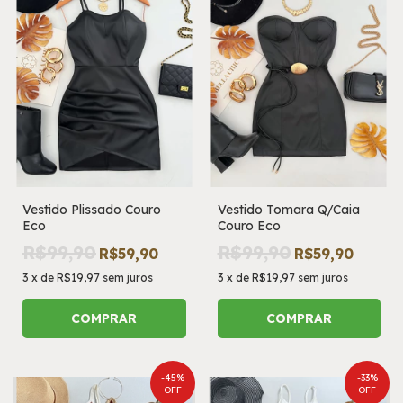
Vestido Plissado Couro
Vestido Tomara Q/Caia
Eco
Couro Eco
R$99,90
R$99,90
R$59,90
R$59,90
3
x
de
R$19,97
sem juros
3
x
de
R$19,97
sem juros
COMPRAR
COMPRAR
-
45
%
-
33
%
OFF
OFF