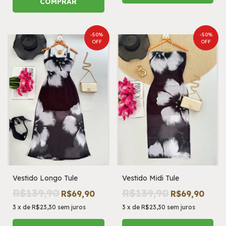
COMPRAR
-
50
%
-
50
%
OFF
OFF
Vestido Longo Tule
Vestido Midi Tule
R$139,90
R$139,90
R$69,90
R$69,90
3
x
de
R$23,30
sem juros
3
x
de
R$23,30
sem juros