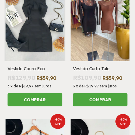
Vestido Couro Eco
Vestido Curto Tule
R$129,90
R$109,90
R$59,90
R$59,90
3
x
de
R$19,97
sem juros
3
x
de
R$19,97
sem juros
COMPRAR
COMPRAR
-
40
%
-
40
%
OFF
OFF