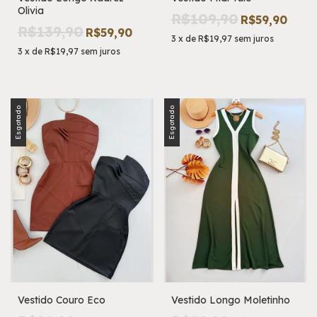
Olivia
R$109,90
R$59,90
R$139,90
R$59,90
3
x
de
R$19,97
sem juros
3
x
de
R$19,97
sem juros
Esgotado
Esgotado
Vestido Couro Eco
Vestido Longo Moletinho