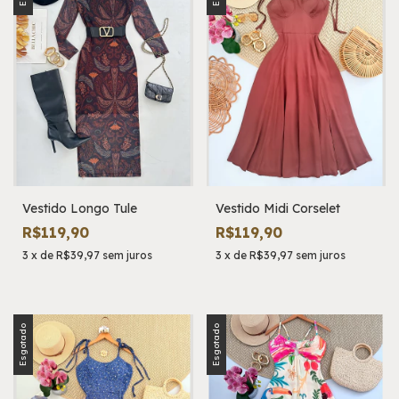
Vestido Longo Tule
Vestido Midi Corselet
R$119,90
R$119,90
3
x
de
R$39,97
sem juros
3
x
de
R$39,97
sem juros
Esgotado
Esgotado