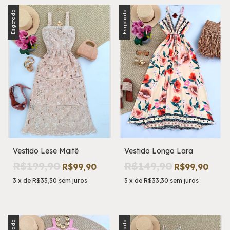
Esgotado
Esgotado
Vestido Lese Maitê
Vestido Longo Lara
R$199,90
R$149,90
R$99,90
R$99,90
3
x
de
R$33,30
sem juros
3
x
de
R$33,30
sem juros