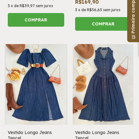
Primeira compra?
R$169,90
3
x
de
R$39,97
sem juros
3
x
de
R$56,63
sem juros
COMPRAR
COMPRAR
Vestido Longo Jeans
Vestido Longo Jeans
Tencel
Tencel