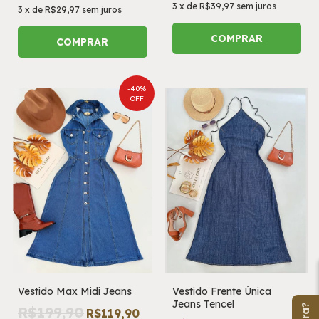
3
x
de
R$39,97
sem juros
3
x
de
R$29,97
sem juros
COMPRAR
COMPRAR
-
40
%
OFF
Vestido Max Midi Jeans
Vestido Frente Única
Jeans Tencel
R$199,90
R$119,90