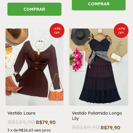
COMPRAR
COMPRAR
-
43
%
-
47
%
OFF
OFF
Vestido Laura
Vestido Poliamida Longo
Lily
R$139,90
R$79,90
R$149,90
R$79,90
3
x
de
R$26,63
sem juros