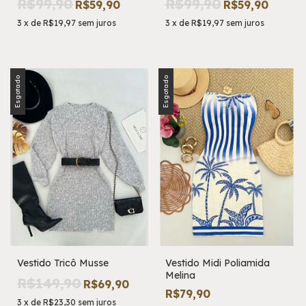
R$99,90
R$99,90
R$59,90
R$59,90
3
x
de
R$19,97
sem juros
3
x
de
R$19,97
sem juros
Esgotado
Esgotado
Vestido Tricô Musse
Vestido Midi Poliamida
Melina
R$149,90
R$69,90
R$79,90
3
x
de
R$23,30
sem juros