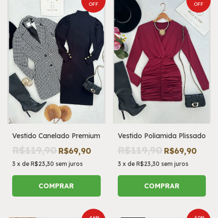
OFF
OFF
Vestido Canelado Premium
Vestido Poliamida Plissado
R$119,90
R$119,90
R$69,90
R$69,90
3
x
de
R$23,30
sem juros
3
x
de
R$23,30
sem juros
COMPRAR
COMPRAR
-
46
%
-
50
%