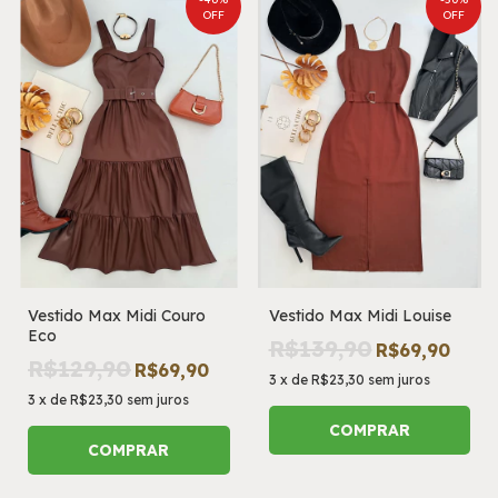
OFF
OFF
Vestido Max Midi Couro
Vestido Max Midi Louise
Eco
R$139,90
R$69,90
R$129,90
R$69,90
3
x
de
R$23,30
sem juros
3
x
de
R$23,30
sem juros
COMPRAR
COMPRAR