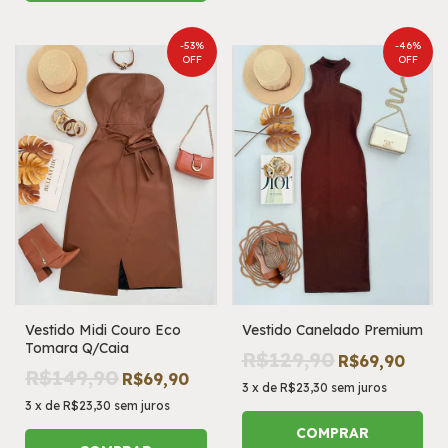
-
53
%
-
46
%
OFF
OFF
Vestido Midi Couro Eco
Vestido Canelado Premium
Tomara Q/Caia
R$129,90
R$69,90
R$149,90
R$69,90
3
x
de
R$23,30
sem juros
3
x
de
R$23,30
sem juros
COMPRAR