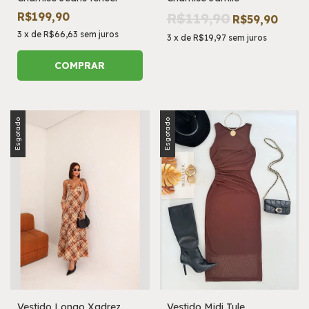
R$199,90
R$119,90
R$59,90
3
x
de
R$66,63
sem juros
3
x
de
R$19,97
sem juros
COMPRAR
Esgotado
Esgotado
Vestido Longo Xadrez
Vestido Midi Tule